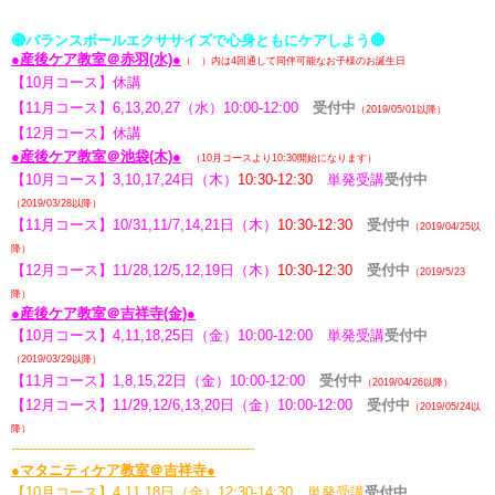
🔴バランスボールエクササイズで心身ともにケアしよう
🔴
●産後ケア教室＠赤羽(水)●
（ ）内は4回通して同伴可能なお子様のお誕生日
【
10月コース】休講
【11
月コース】
6,13,20,27
（水）10:00-12:00
受付中
（2019/05/01以降）
【
12月コース】休講
●産後ケア教室＠池袋(木)●
（10月コースより10:30開始になります）
【10月コース】
3,10,17,24
日（木）
10:30-12:30
単発受講
受付中
（2019/03/28以降）
【11月コース】
10/31,11/7,14,21
日（木）
10:30-12:30
受付中
（2019/04/25以
降）
【12月コース】
11/28,12/5,12,19
日（木）
10:30-12:30
受付中
（2019/
5/23
降）
●産後ケア教室＠吉祥寺(金)●
【10月コース】
4,11,18,25
日（金）10:00-12:00
単発受講
受付中
（2019/03/29以降）
【11月コース】
1,8,15,22
日（金）10:00-12:00
受付中
（2019/0
4/26以降
）
【12月コース】
11/29,12/6,13,20
日（金）10:00-12:00
受付中
（2019/0
5/24以
降
）
-------------------------------------------------------
●マタニティケア教室＠吉祥寺●
【10
月コース】
4,11,18
日（金）12:30-14:30
単発受講
受付中